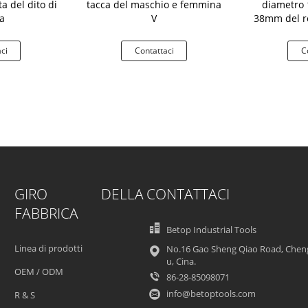
ta del dito di
tacca del maschio e femmina
diametro 
a
V
38mm del ro
dito
ci
Contattaci
C
GIRO DELLA
CONTATTACI
FABBRICA
Betop Industrial Tools
Linea di prodotti
No.16 Gao Sheng Qiao Road, Chen
u, Cina.
OEM / ODM
86-28-85098071
info@betoptools.com
R & S