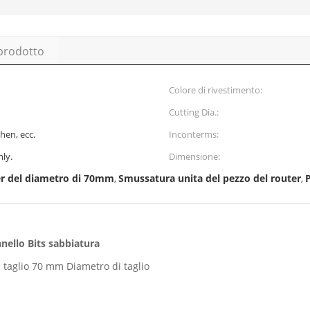
 prodotto
Colore di rivestimento:
Cutting Dia.:
hen, ecc.
Inconterms:
nly.
Dimensione:
er del diametro di 70mm
Smussatura unita del pezzo del router
P
,
,
nello Bits sabbiatura
 taglio 70 mm Diametro di taglio