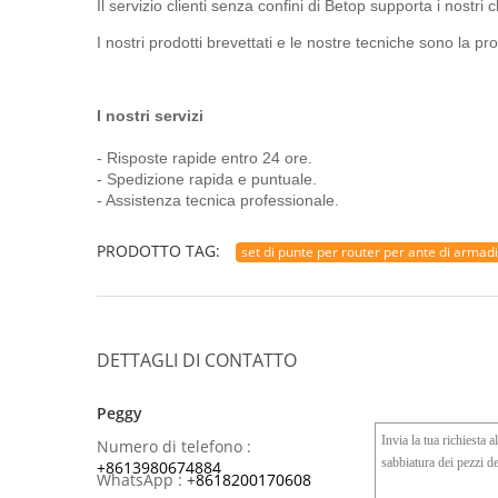
Il servizio clienti senza confini di Betop supporta i nostri 
I nostri prodotti brevettati e le nostre tecniche sono la prov
I nostri servizi
- Risposte rapide entro 24 ore.
- Spedizione rapida e puntuale.
- Assistenza tecnica professionale.
PRODOTTO TAG:
set di punte per router per ante di armadi
DETTAGLI DI CONTATTO
Peggy
Numero di telefono :
+8613980674884
WhatsApp :
+
8618200170608