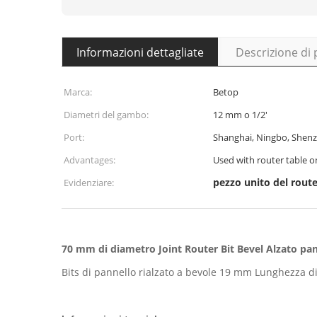
Informazioni dettagliate
Descrizione di
Marca:
Betop
Diametri del gambo:
12 mm o 1/2'
Port:
Shanghai, Ningbo, Shenz
Advantages:
Used with router table o
pezzo unito del rout
Evidenziare:
70 mm di diametro Joint Router Bit Bevel Alzato pan
Bits di pannello rialzato a bevole 19 mm Lunghezza di