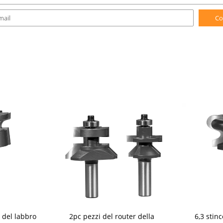
Co
 del labbro
2pc pezzi del router della
6,3 stinc