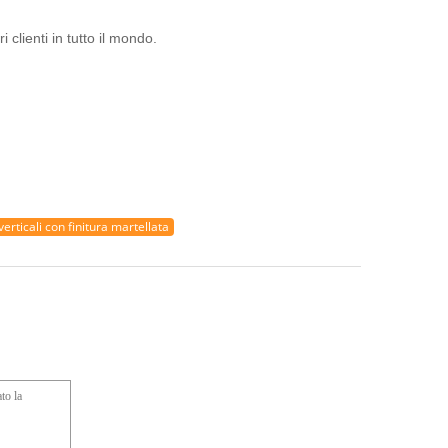
i clienti in tutto il mondo.
verticali con finitura martellata