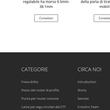
 mobilia e la
regolabile ha morso 9.5mm-
della porta di tira
router della
38.1mm
mobili
ra
aci
Contattaci
Contatta
CATEGORIE
CIRCA NOI
Fresa dritta
Intruduction
Pezzo del router di profilo
Storia
Punta per router comune
Servizio
Lame per sega circolari del CTT
Il nostro Team