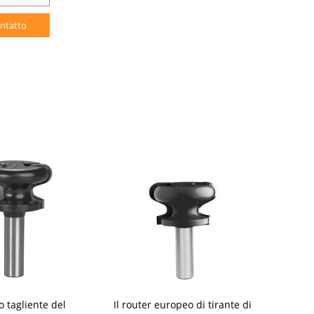
ntatto
o tagliente del
Il router europeo di tirante di
Il router