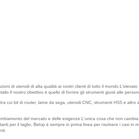
uzioni di utensili di alta qualità ai nostri clienti di tutto il mondo.L'ele
allo.Il nostro obiettivo è quello di fornire gli strumenti giusti alle pers
 tra cui bit di router, lame da sega, utensili CNC, strumenti HSS e altro 
il cambiamento del mercato e delle esigenze.L'unica cosa che non cambia è
nti per il taglio, Betop è sempre in prima linea per risolvere i casi in 
nti.