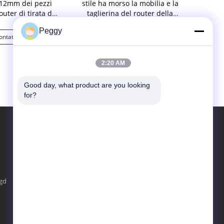
12mm dei pezzi
stile ha morso la mobilia e la
regolabile 
uter di tirata del
taglierina del router della
3
 del raggio
finestra
Peggy
ontattaci
Contattaci
Co
2:20 AM
Good day, what product are you looking 
for?
TROVACI SU
gd
Invii