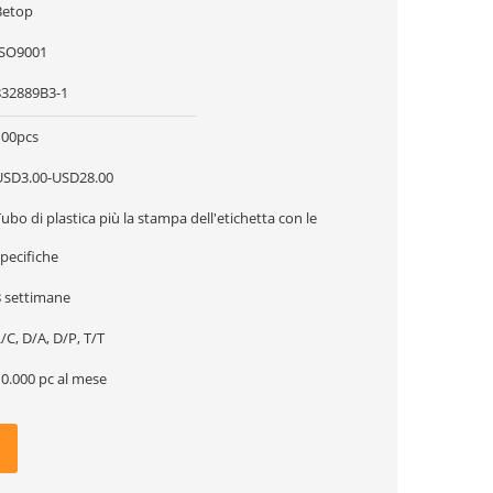
Betop
ISO9001
832889B3-1
100pcs
USD3.00-USD28.00
ubo di plastica più la stampa dell'etichetta con le
pecifiche
8 settimane
/C, D/A, D/P, T/T
10.000 pc al mese