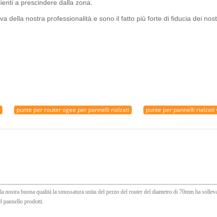
clienti a prescindere dalla zona.
a della nostra professionalità.e sono il fatto più forte di fiducia dei nostr
punte per router ogee per pannelli rialzati
punte per pannelli rialzati 