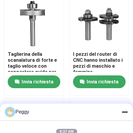
Giro della fabbrica
Controllo di qualità
Taglierina della
I pezzi del router di
Contattici
scanalatura di forte e
CNC hanno installato i
taglio veloce con
pezzi di maschio e
sopportare guida per
femmina
Richieda una citazione
la scanalatura del
Invia richiesta
Invia richiesta
compensato
Fresa dritta
Pezzo del router di profilo
Peggy
Punta per router comune
9:37 AM