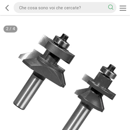
2
/
4