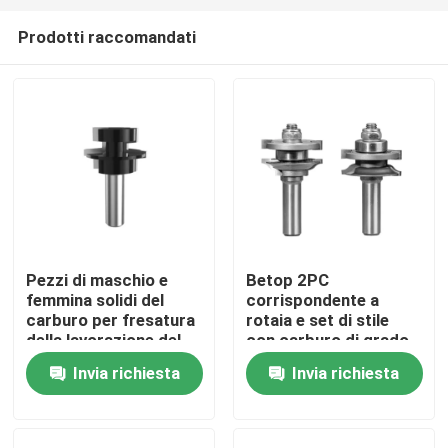
Prodotti raccomandati
Pezzi di maschio e
Betop 2PC
femmina solidi del
corrispondente a
Casa
carburo per fresatura
rotaia e set di stile
della lavorazione del
con carburo di grado
legno con la Tabella
industriale
Invia richiesta
Invia richiesta
Prodotti
del router
Circa noi