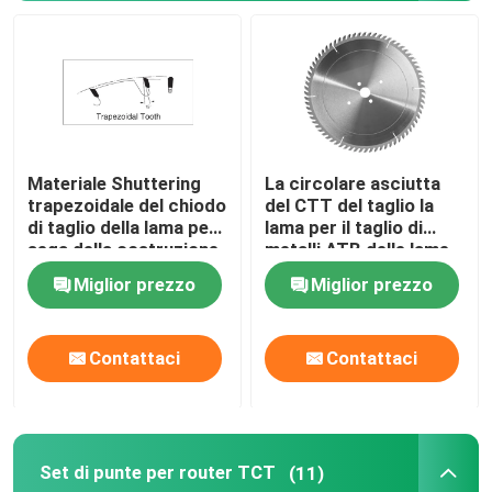
Punta a gradino in HSS
Svasatore HSS
Materiale Shuttering
La circolare asciutta
Tagliatore anulare
trapezoidale del chiodo
del CTT del taglio la
di taglio della lama per
lama per il taglio di
sega della costruzione
metalli ATB delle lame
il foro fornito di punta carburo ha visto
del CTT dei denti
per sega 355mm
Miglior prezzo
Miglior prezzo
Pergolato per seghe a tazza
Contattaci
Contattaci
Set di punte per router TCT
(11)