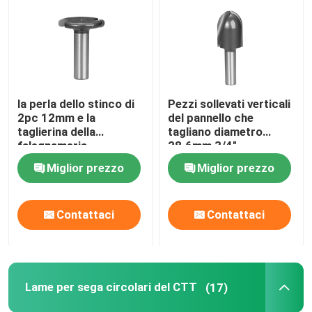
Lame per sega circolari del CTT
Set di punte per router TCT
la perla dello stinco di
Pezzi sollevati verticali
2pc 12mm e la
del pannello che
Fresa HSS
taglierina della
tagliano diametro
falegnameria
28.6mm 3/4"
dell'insieme della flauto
d'alimentazione di
Miglior prezzo
Miglior prezzo
Utensili per inserti in metallo duro
fanno le vasche calde
riserva
CNC che scolpisce pezzo
Contattaci
Contattaci
Frese a spirale in metallo duro integrale
Lame per sega circolari del CTT
(17)
Punte da trapano noiose