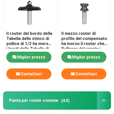
Giro della fabbrica
Controllo di qualità
Il router del bordo della
Il mezzo router di
Tabella dello stinco di
profilo del compensato
pollice di 1/2 ha morso
ha morso il router che
Contattici
i bordi della Tabella di
Bullnose del raggio i
rivestimento
pezzi completamente
Miglior prezzo
Miglior prezzo
hanno arrotondato il
Richieda una citazione
bordo
Contattaci
Contattaci
Fresa dritta
Pezzo del router di profilo
Punta per router comune
(43)
Punta per router comune