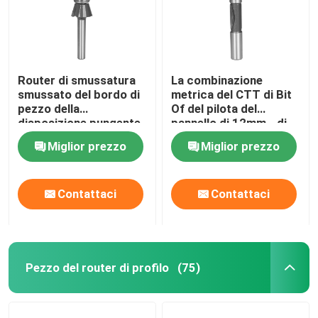
Router di smussatura
La combinazione
smussato del bordo di
metrica del CTT di Bit
pezzo della
Of del pilota del
disposizione pungente
pannello di 12mm - di
per impiallacciatura ed
6mm perfora ed il
Miglior prezzo
Miglior prezzo
il laminato
pezzo del router della
disposizione
Contattaci
Contattaci
Casa
Pezzo del router di profilo
(75)
Prodotti
Circa noi