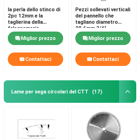
la perla dello stinco di
Pezzi sollevati verticali
2pc 12mm e la
del pannello che
taglierina della
tagliano diametro
falegnameria
28.6mm 3/4"
dell'insieme della flauto
d'alimentazione di
Miglior prezzo
Miglior prezzo
fanno le vasche calde
riserva
Contattaci
Contattaci
Lame per sega circolari del CTT
(17)