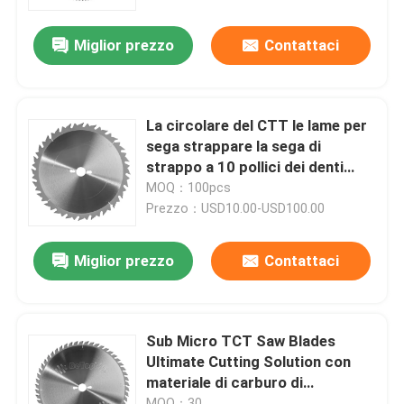
Miglior prezzo
Contattaci
Giro della fabbrica
Controllo di qualità
La circolare del CTT le lame per
sega strappare la sega di
Contattici
strappo a 10 pollici dei denti
della lama ATB
MOQ：100pcs
Prezzo：USD10.00-USD100.00
Richieda una citazione
Miglior prezzo
Contattaci
Fresa dritta
Pezzo del router di profilo
Sub Micro TCT Saw Blades
Ultimate Cutting Solution con
materiale di carburo di
Punta per router comune
tungsteno e finitura brillante
MOQ：30