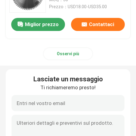
Prezzo：USD18.00-USD35.00
Lame per sega circolari del CTT
Miglior prezzo
Contattaci
Set di punte per router TCT
Osservi più
Fresa HSS
Utensili per inserti in metallo duro
Lasciate un messaggio
Ti richiameremo presto!
CNC che scolpisce pezzo
Frese a spirale in metallo duro integrale
Punte da trapano noiose