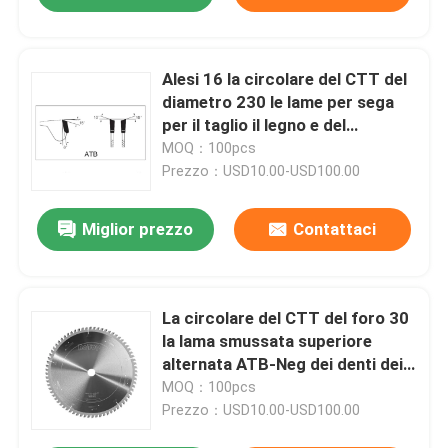
Alesi 16 la circolare del CTT del
diametro 230 le lame per sega
per il taglio il legno e del
compensato
MOQ：100pcs
Prezzo：USD10.00-USD100.00
Miglior prezzo
Contattaci
La circolare del CTT del foro 30
la lama smussata superiore
alternata ATB-Neg dei denti dei
denti delle lame per sega 48
MOQ：100pcs
Prezzo：USD10.00-USD100.00