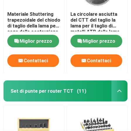
Materiale Shuttering
La circolare asciutta
trapezoidale del chiodo
del CTT del taglio la
di taglio della lama per
lama per il taglio di
sega della costruzione
metalli ATB delle lame
del CTT dei denti
per sega 355mm
Miglior prezzo
Miglior prezzo
Contattaci
Contattaci
Set di punte per router TCT
(11)