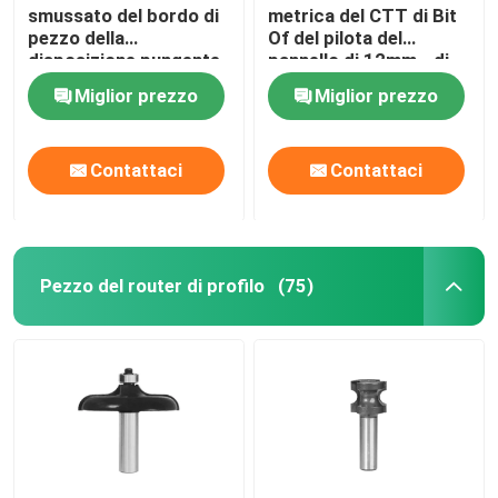
smussato del bordo di
metrica del CTT di Bit
pezzo della
Of del pilota del
disposizione pungente
pannello di 12mm - di
per impiallacciatura ed
6mm perfora ed il
Miglior prezzo
Miglior prezzo
il laminato
pezzo del router della
disposizione
Contattaci
Contattaci
Pezzo del router di profilo
(75)