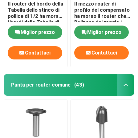
Il router del bordo della
Il mezzo router di
Tabella dello stinco di
profilo del compensato
pollice di 1/2 ha morso
ha morso il router che
i bordi della Tabella di
Bullnose del raggio i
rivestimento
pezzi completamente
Miglior prezzo
Miglior prezzo
hanno arrotondato il
bordo
Contattaci
Contattaci
Punta per router comune
(43)