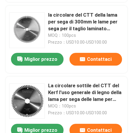
la circolare del CTT della lama
per sega di 300mm le lame per
sega per il taglio laminato
dell'incrocio del truciolato
MOQ：100pcs
Prezzo：USD10.00-USD100.00
Miglior prezzo
Contattaci
La circolare sottile del CTT del
Kerf l'uso generale di legno della
lama per sega delle lame per
sega 350mm
MOQ：100pcs
Prezzo：USD10.00-USD100.00
Miglior prezzo
Contattaci