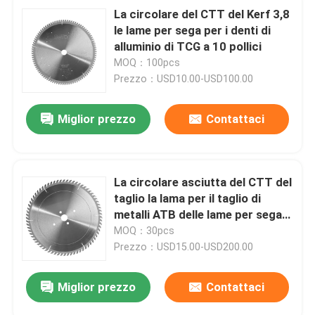
La circolare del CTT del Kerf 3,8
le lame per sega per i denti di
alluminio di TCG a 10 pollici
MOQ：100pcs
Prezzo：USD10.00-USD100.00
Miglior prezzo
Contattaci
La circolare asciutta del CTT del
taglio la lama per il taglio di
metalli ATB delle lame per sega
355mm
MOQ：30pcs
Prezzo：USD15.00-USD200.00
Miglior prezzo
Contattaci