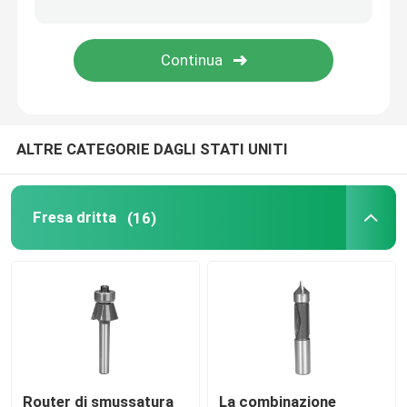
Punta a gradino in HSS
Svasatore HSS
ALTRE CATEGORIE DAGLI STATI UNITI
Tagliatore anulare
il foro fornito di punta carburo ha visto
Fresa dritta
(16)
Pergolato per seghe a tazza
Router di smussatura
La combinazione