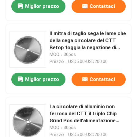
Miglior prezzo
Contattaci
Il mitra di taglio sega le lame che
della sega circolare del CTT
Betop foggia la negazione di
TCG per metallo non ferroso
MOQ：30pcs
Prezzo：USD5.00-USD200.00
Miglior prezzo
Contattaci
Casa
La circolare di alluminio non
ferrosa del CTT il triplo Chip
Prodotti
Grind Pos dell'alimentazione
automatica delle lame per sega
MOQ：30pcs
Circa noi
Prezzo：USD5.00-USD200.00