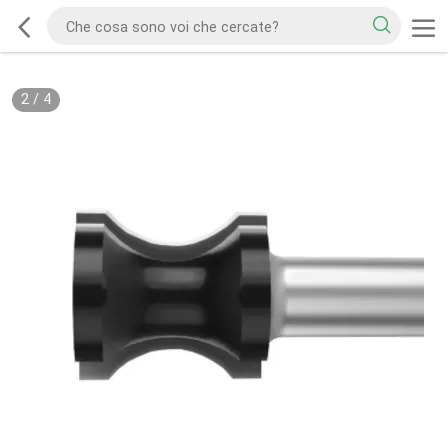
2
/
4