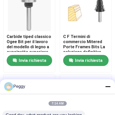
Giro della fabbrica
Controllo di qualità
Carbide tiped classico
C F Termini di
Ogee Bit per il lavoro
commercio Mitered
del modello di legno a
Porte Frames Bits La
Contattici
cuscinetto superiore
soluzione definitiva
per specchi Frames
Invia richiesta
Invia richiesta
Corona Stampi Sedie
Richieda una citazione
Rails e altro
Fresa dritta
Peggy
Pezzo del router di profilo
7:14 AM
Punta per router comune