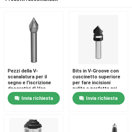
Pezzi della V-
Bits in V-Groove con
scanalatura per il
cuscinetto superiore
segno e l'iscrizione
per fare incisioni
decorativi di Vee
pulite e perfette nei
Casa
Grooves And
pannelli
Invia richiesta
Invia richiesta
Chamfering For
Prodotti
Circa noi