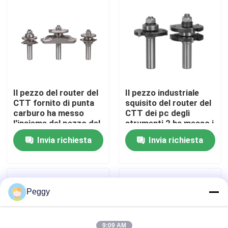
Giro della fabbrica
Controllo di qualità
Il pezzo del router del
Il pezzo industriale
Contattici
CTT fornito di punta
squisito del router del
carburo ha messo
CTT dei pc degli
l'insieme del pezzo del
strumenti 2 ha messo i
Richieda una citazione
router del pannello
pezzi del router del
Invia richiesta
Invia richiesta
sollevato 3pcs
maschio e femmina
Fresa dritta
Pezzo del router di profilo
Peggy
Punta per router comune
9:09 AM