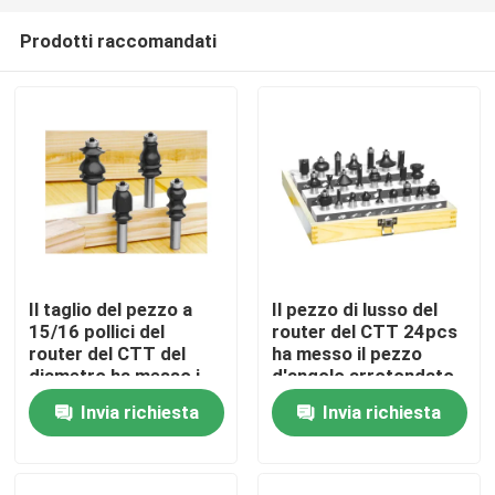
Prodotti raccomandati
Il taglio del pezzo a
Il pezzo di lusso del
15/16 pollici del
router del CTT 24pcs
Casa
router del CTT del
ha messo il pezzo
diametro ha messo i
d'angolo arrotondato
pezzi del router del
del router della
Invia richiesta
Invia richiesta
Prodotti
modanatura di fronte
falegnameria
4pcs
Circa noi